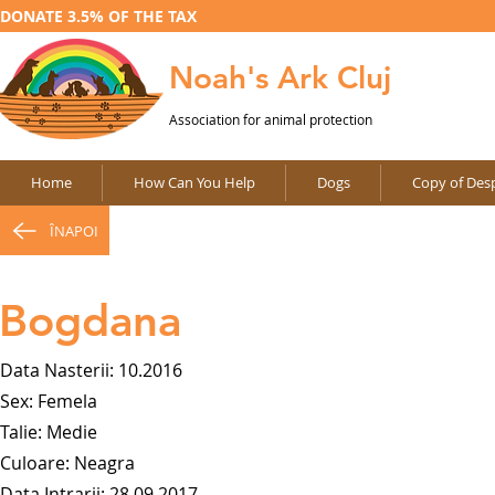
DONATE 3.5% OF THE TAX
Noah's Ark Cluj
Association for animal protection
Home
How Can You Help
Dogs
Copy of Desp
ÎNAPOI
Bogdana
Data Nasterii: 10.2016
Sex: Femela
Talie: Medie
Culoare: Neagra
Data Intrarii: 28.09.2017