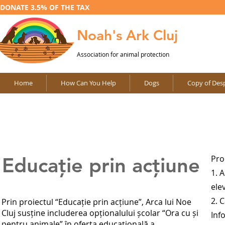
DONATE 3.5% OF THE TAX
Noah's Ark Cluj
Association for animal protection
Home
How Can You Help
Dogs
Copy of Desp
Educație prin acțiune
Pro
1. A
elev
2. C
Prin proiectul “Educație prin acțiune”, Arca lui Noe
Cluj susține includerea opționalului școlar “Ora cu și
Info
pentru animale” în oferta educațională a