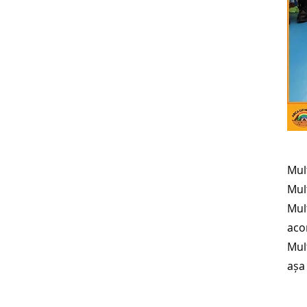
Mul
Mulț
Mul
aco
Mul
așa