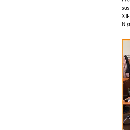
sus
XIII
Niş