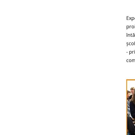
Expe
pro
înt
școl
- pr
com