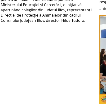
res
Ministerului Educației și Cercetării, o inițiativă
ani
aparținând colegilor din județul Ilfov, reprezentanții
Direcției de Protecție a Animalelor din cadrul
Consiliului Județean Ilfov, director Hilde Tudora.